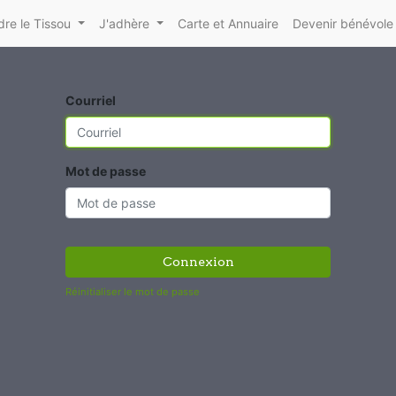
re le Tissou
J'adhère
Carte et Annuaire
Devenir bénévole
Courriel
Mot de passe
Connexion
Réinitialiser le mot de passe