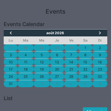
Events
Events Calendar
août 2026
Lu
Ma
Me
Je
Ve
Sa
Di
27
28
29
30
31
1
2
3
4
5
6
7
8
9
10
11
12
13
14
15
16
17
18
19
20
21
22
23
24
25
26
27
28
29
30
31
1
2
3
4
5
6
List